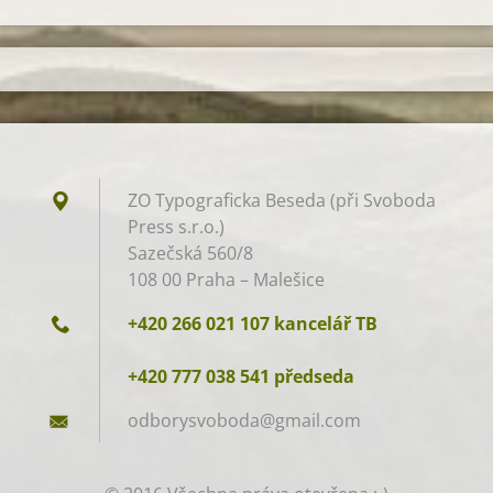
ZO Typograficka Beseda (při Svoboda
Press s.r.o.)
Sazečská 560/8
108 00 Praha – Malešice
+420 266 021 107 kancelář TB
+420 777 038 541 předseda
odborysv
oboda@gm
ail.com