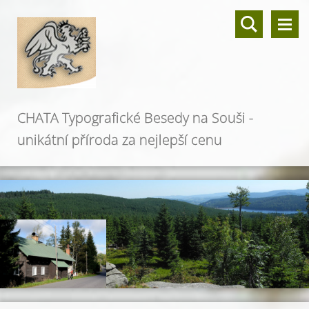
CHATA Typografické Besedy na Souši -
unikátní příroda za nejlepší cenu