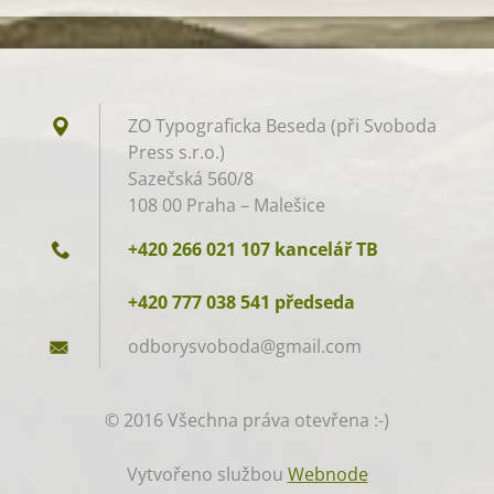
ZO Typograficka Beseda (při Svoboda
Press s.r.o.)
Sazečská 560/8
108 00 Praha – Malešice
+420 266 021 107 kancelář TB
+420 777 038 541 předseda
odborysv
oboda@gm
ail.com
© 2016 Všechna práva otevřena :-)
Vytvořeno službou
Webnode