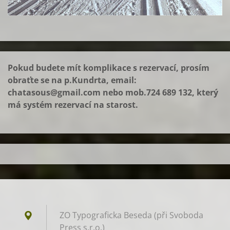
Pokud budete mít komplikace s rezervací, prosím
obraťte se na p.Kundrta, email:
chatasous@gmail.com
nebo mob.724 689 132, který
má systém rezervací na starost.
ZO Typograficka Beseda (při Svoboda
Press s.r.o.)