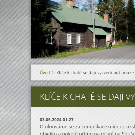
Úvod
>
Klíče k chatě se dají vyzvednout pouze
KLÍČE K CHATĚ SE DAJÍ
03.05.2024 01:27
Omlouváme se za komplikace mimopražský
objektu a pokojů přímo na místě na Souši. 