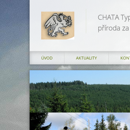
CHATA Typo
příroda za
ÚVOD
AKTUALITY
KON