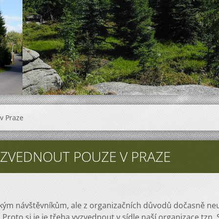
 v Praze
 VYZVEDNOUT POUZE V PRAZE
m návštěvníkům, ale z organizačních důvodů dočasně neu
Proto si je je třeba vyzvednout v sídle naší organizace tzn.