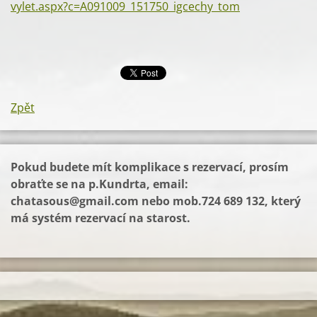
vylet.aspx?c=A091009_151750_igcechy_tom
Zpět
Pokud budete mít komplikace s rezervací, prosím
obraťte se na p.Kundrta, email:
chatasous@gmail.com
nebo mob.724 689 132, který
má systém rezervací na starost.