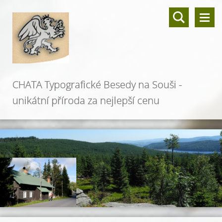
CHATA Typografické Besedy na Souši -
unikátní příroda za nejlepší cenu