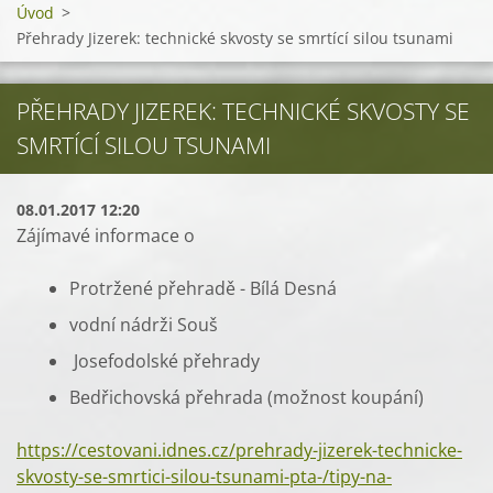
Úvod
>
Přehrady Jizerek: technické skvosty se smrtící silou tsunami
PŘEHRADY JIZEREK: TECHNICKÉ SKVOSTY SE
SMRTÍCÍ SILOU TSUNAMI
08.01.2017 12:20
Zájímavé informace o
Protržené přehradě - Bílá Desná
vodní nádrži Souš
Josefodolské přehrady
Bedřichovská přehrada (možnost koupání)
https://cestovani.idnes.cz/prehrady-jizerek-technicke-
skvosty-se-smrtici-silou-tsunami-pta-/tipy-na-